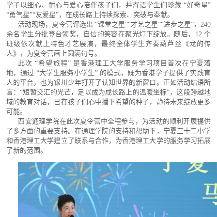
学子以细心、耐心与爱心陪伴孩子们，并寄语学生们珍藏 “好奇星”
“勇气星”“友爱星”，在成长路上持续探索、突破与奉献。
活动现场，夏令营评选出 “课堂之星”“才艺之星”“进步之星”，240
余名学生分批登台领奖，自信的笑容在聚光灯下绽放。随后，12 个
班级依次献上特色才艺展演，最终全体学生齐奏葫芦丝《龙的传
人》，为夏令营画上圆满句号。
此次 “希望旅程” 是香港理工大学服务学习项目首次在宁夏落
地，通过 “大学生服务小学生” 的模式，既为香港学子提供了实践育
人的平台，也为银川少年打开了认知世界的新窗口。正如活动结语所
言：
“短暂交汇的光芒，足以成为成长路上的温暖坐标”，这段跨越地
域的教育对话，已在孩子们心中播下希望的种子，静待未来绽放更多
可能。
西安通理学院在此次夏令营中全程参与，为活动的顺利开展提供
了多方面的重要支持。在通理学院的支持和帮助下，宁夏三十二小学
和香港理工大学建立了联系与合作，为香港理工大学的服务学习拓展
了新的范围
。