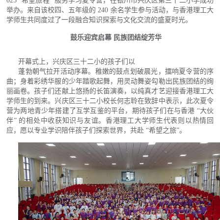
025 “希望旅程” 服务学习夏令营，在银川市兴庆区第三十二小学成功
举办。来自该校四、五年级的 240 余名学生参与活动，与香港理工大
学师生共同度过了一段融合知识探索与文化交流的盛夏时光。
鼓乐迎宾启幕 民族团结绽芳华
开幕式上，兴庆区三十二小的孩子们以
蓬勃朝气拉开活动序幕。稚嫩的鼓点划破晨光，擂响夏令营的序
曲；身着彩绣华服的少年踏歌起舞，用灵动舞姿勾勒出民族团结的绚
丽画卷。孩子们还献上悠扬的长笛演奏，以纯真才艺迎接香港理工大
学师生的到来。
兴庆区三十二小校长何志聆在致辞中表示，此次夏令
营为两地青少年搭建了互学互鉴的平台，期待孩子们在与香港 “大伙
伴” 的相处中收获知识与友谊。香港理工大学师生代表则以热情回
应，愿以专业学识陪伴孩子们探索世界，共赴 “希望之旅”。