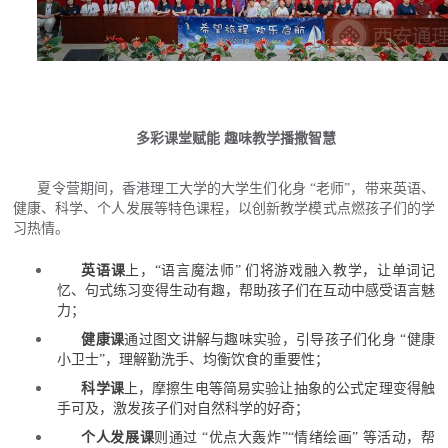
多彩课堂赋能 趣味教学播撒智慧
夏令营期间，香港理工大学的大学生们化身 “老师”，带来英语、
健康、科学、个人发展等特色课程，以创新教学模式点燃孩子们的学
习热情。
英语课
上，“语言魔法师” 们将游戏融入教学，让单词记
忆、句式练习变得生动有趣，帮助孩子们在互动中感受语言魅
力；
健康课
通过图文讲解与趣味实验，引导孩子们化身 “健康
小卫士”，理解勤洗手、均衡饮食的重要性；
科学课
上，摩擦生电等简易实验让抽象的公式定理变得触
手可及，激发孩子们对自然科学的好奇；
个人发展课
则通过 “优点大轰炸”“情绪绘画” 等活动，帮