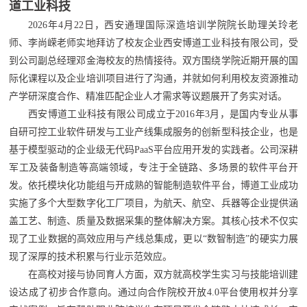
道工业科技
2026年4月22日，西安通理国际深造培训学院院长助理关玲老
师、李尚嵘老师实地拜访了校友企业西安博道工业科技有限公司，受
到公司副总经理邓金海校友的热情接待。双方围绕学院近期开展的国
际化课程以及企业培训项目进行了沟通，并就如何利用校友资源推动
产学研深度合作、精准匹配企业人才需求等议题展开了务实对话。
西安博道工业科技有限公司成立于2016年3月，是国内专业从事
自研可控工业软件研发与工业产线集成服务的创新型科技企业，也是
基于模型驱动的企业级无代码PaaS平台应用开发的实践者。公司深耕
军工及装备制造等高端领域，专注于全链路、多场景的软件平台开
发。依托模块化功能组与开成熟的智能制造软件平台，博道工业成功
实施了多个大型数字化工厂项目，为航天、航空、兵器等企业提供涵
盖工艺、制造、质量及数据采集的整体解决方案。其核心技术不仅实
现了工业数据的高效应用与产线总集成，更以“数智制造”的硬实力展
现了深厚的技术积累与行业示范效应。
在高校对接与协同育人方面，双方就高校学生实习与技能培训建
设达成了初步合作意向。通过向合作院校开放4.0平台使用权并分享